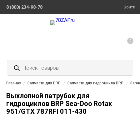
8 (800) 234-98-78
Войти
0
Поиск
товаров
Главная
/
Запчасти для BRP
/
Запчасти для гидроцикла BRP
/
Запч
Выхлопной патрубок для
гидроциклов BRP Sea-Doo Rotax
951/GTX 787RFI 011-430