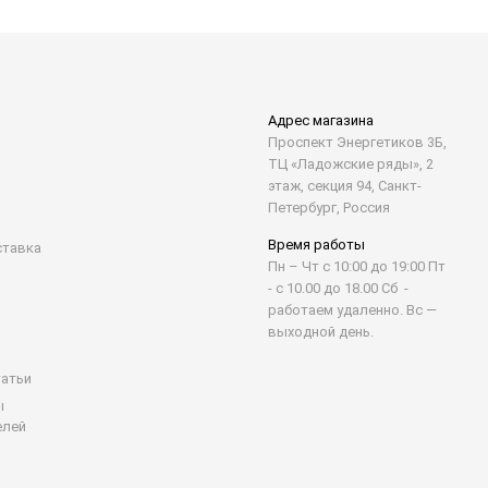
Адрес магазина
Проспект Энергетиков 3Б,
ТЦ «Ладожские ряды», 2
этаж, секция 94, Санкт-
Петербург, Россия
Время работы
ставка
Пн – Чт с 10:00 до 19:00 Пт
- с 10.00 до 18.00 Сб -
работаем удаленно. Вс —
выходной день.
татьи
ы
елей