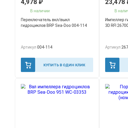
4,978
₽
23,478
В наличии
В нали
Переключатель вкл/выкл
Импеллер г
гидроциклов BRP Sea-Doo 004-114
3D RFI 2670
Артикул
004-114
Артикул
26
КУПИТЬ В ОДИН КЛИК