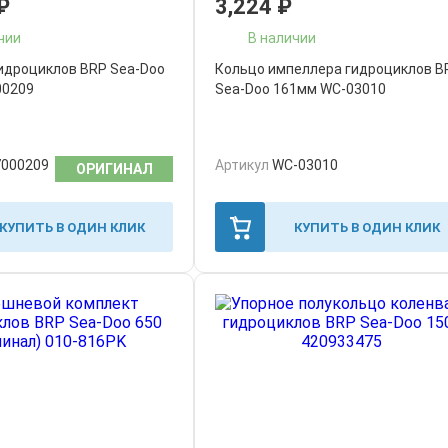
₽
3,224
₽
чии
В наличии
идроциклов BRP Sea-Doo
Кольцо импеллера гидроциклов B
00209
Sea-Doo 161мм WC-03010
7000209
Артикул
WC-03010
ОРИГИНАЛ
КУПИТЬ В ОДИН КЛИК
КУПИТЬ В ОДИН КЛИК