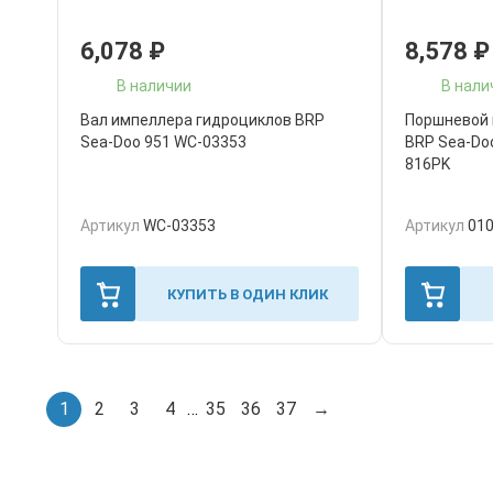
6,078
₽
8,578
₽
В наличии
В нали
Вал импеллера гидроциклов BRP
Поршневой 
Sea-Doo 951 WC-03353
BRP Sea-Doo
816PK
Артикул
WC-03353
Артикул
01
КУПИТЬ В ОДИН КЛИК
1
2
3
4
…
35
36
37
→