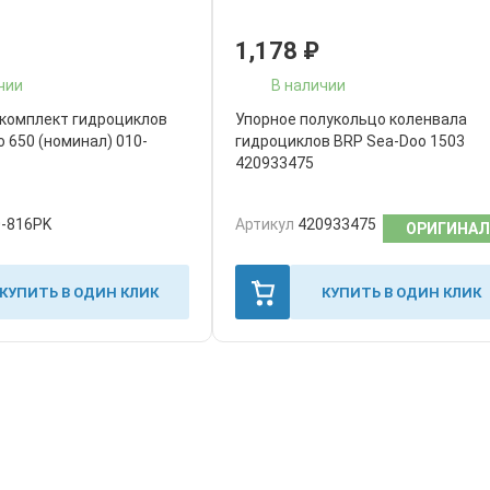
1,178
₽
чии
В наличии
комплект гидроциклов
Упорное полукольцо коленвала
 650 (номинал) 010-
гидроциклов BRP Sea-Doo 1503
420933475
0-816PK
Артикул
420933475
ОРИГИНАЛ
КУПИТЬ В ОДИН КЛИК
КУПИТЬ В ОДИН КЛИК