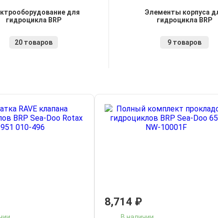
ктрооборудование для
Элементы корпуса д
гидроцикла BRP
гидроцикла BRP
20 товаров
9 товаров
8,714
₽
чии
В наличии