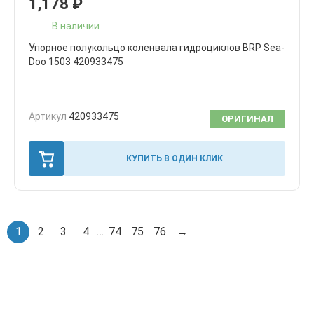
1,178
₽
В наличии
Упорное полукольцо коленвала гидроциклов BRP Sea-
Doo 1503 420933475
Артикул
420933475
ОРИГИНАЛ
КУПИТЬ В ОДИН КЛИК
1
2
3
4
…
74
75
76
→