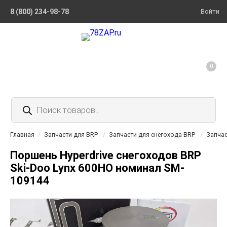
8 (800) 234-98-78
Войти
0
Поиск
товаров
Главная
/
Запчасти для BRP
/
Запчасти для снегохода BRP
/
Запчас
Поршень Hyperdrive снегоходов BRP
Ski-Doo Lynx 600HO номинал SM-
109144