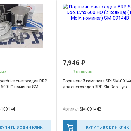
7,946
₽
чии
В наличии
perdrive снегоходов BRP
Поршневой комплект SPI SM-0914
x 600HO номинал SM-
для снегоходов BRP Ski-Doo, Lynx
-109144
Артикул
SM-09144B
КУПИТЬ В ОДИН КЛИК
КУПИТЬ В ОДИН КЛИК