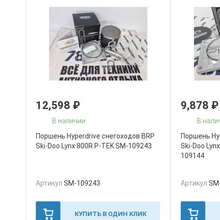
12,598
₽
9,878
₽
В наличии
В нали
Поршень Hyperdrive снегоходов BRP
Поршень Hy
Ski-Doo Lynx 800R P-TEK SM-109243
Ski-Doo Lyn
109144
Артикул
SM-109243
Артикул
SM
КУПИТЬ В ОДИН КЛИК