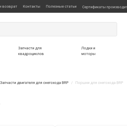
и возврат
Контакты
Полезные статьи
Сертификаты производи
Запчасти для
Лодки и
квадроциклов
моторы
Запчасти двигателя для снегохода BRP
/
Поршни для снегохода BRP
P