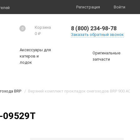
Регистрация
Войти
телей
8 (800) 234-98-78
Корзина
0
0
₽
Заказать обратный звонок
Аксессуары для
Оригинальные
катеров и
запчасти
лодок
гохода BRP
/
Верхний комплект прокладок снегоходов BRP 900 ACE SM
M-09529T