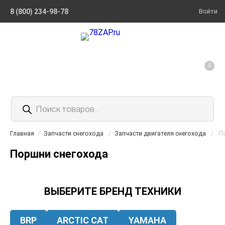
8 (800) 234-98-78
Войти
0
Поиск
товаров
Главная
/
Запчасти снегохода
/
Запчасти двигателя снегохода
/
П
Поршни снегохода
ВЫБЕРИТЕ БРЕНД ТЕХНИКИ
BRP
ARCTIC CAT
YAMAHA