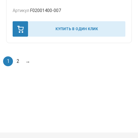
Артикул
F02001400-007
КУПИТЬ В ОДИН КЛИК
1
2
→