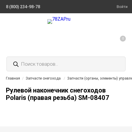
8 (800) 234-98-78
Войти
0
Поиск
товаров
Главная
/
Запчасти снегохода
/
Запчасти (органы, элементы) управл
Рулевой наконечник снегоходов
Polaris (правая резьба) SM-08407