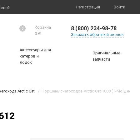
Регистрация
Войти
телей
8 (800) 234-98-78
Корзина
0
0
₽
Заказать обратный звонок
Аксессуары для
Оригинальные
катеров и
запчасти
лодок
егохода Arctic Cat
/
Поршень снегоходов Arctic Cat 1000 (T-Moly, номин
-612