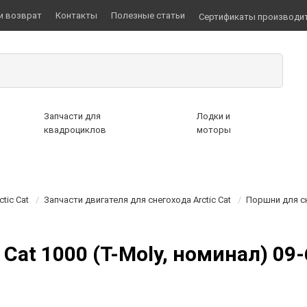
и возврат
Контакты
Полезные статьи
Сертификаты производи
Запчасти для
Лодки и
квадроциклов
моторы
tic Cat
/
Запчасти двигателя для снегохода Arctic Cat
/
Поршни для сн
Cat 1000 (T-Moly, номинал) 09