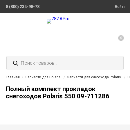
8 (800) 234-98-78
Войти
0
Поиск
товаров
Главная
/
Запчасти для Polaris
/
Запчасти для снегохода Polaris
/
З
Полный комплект прокладок
снегоходов Polaris 550 09-711286