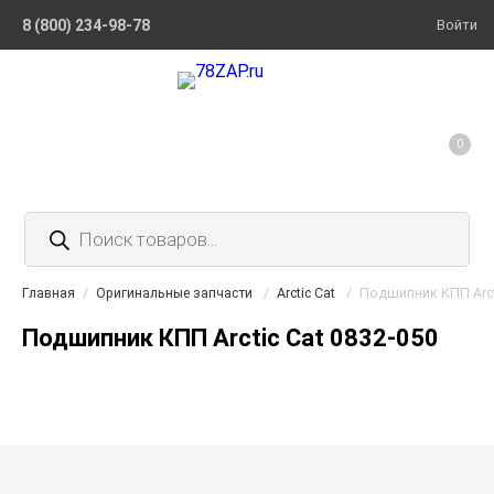
8 (800) 234-98-78
Войти
0
Поиск
товаров
Главная
/
Оригинальные запчасти
/
Arctic Cat
/
Подшипник КПП Arcti
Подшипник КПП Arctic Cat 0832-050