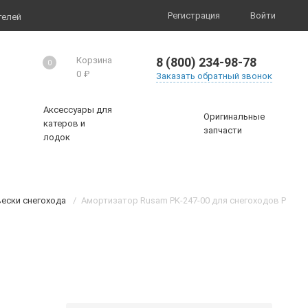
Регистрация
Войти
телей
8 (800) 234-98-78
Корзина
0
0
₽
Заказать обратный звонок
Аксессуары для
Оригинальные
катеров и
запчасти
лодок
ески снегохода
/
Амортизатор Rusam PK-247-00 для снегоходов Polaris