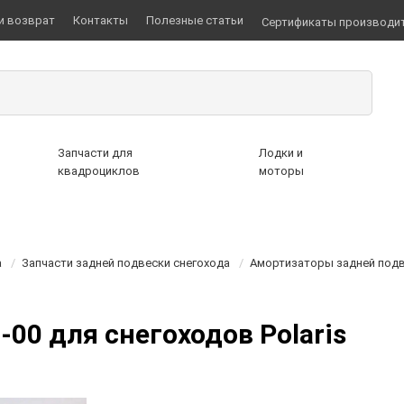
и возврат
Контакты
Полезные статьи
Сертификаты производи
Запчасти для
Лодки и
квадроциклов
моторы
а
/
Запчасти задней подвески снегохода
/
Амортизаторы задней подв
00 для снегоходов Polaris