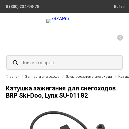
8 (800) 234-98-78
Войти
0
Поиск
товаров
Главная
/
Запчасти снегохода
/
Электросистема снегохода
/
Катуш
Катушка зажигания для снегоходов
BRP Ski-Doo, Lynx SU-01182