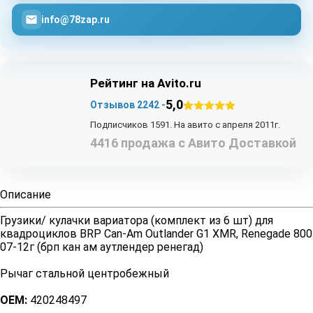
info@78zap.ru
Рейтинг на Avito.ru
5,0
Отзывов 2242 -
Подписчиков 1591. На авито с апреля 2011г.
4416 продажа с Авито Доставкой
Описание
Грузики/ кулачки вариатора (комплект из 6 шт) для
квадроциклов BRP Can-Am Outlander G1 XMR, Renegade 800
07-12г (брп кан ам аутлендер ренегад)
Рычаг стальной центробежный
OEM:
420248497