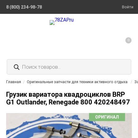
8 (800) 234-98-78
Войти
0
Поиск
товаров
Главная
/
Оригинальные запчасти для техники активного отдыха
/
З
Грузик вариатора квадроциклов BRP
G1 Outlander, Renegade 800 420248497
ОРИГИНАЛ