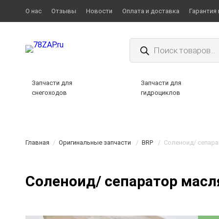
О нас
Отзывы
Новости
Оплата и доставка
Гарантия 
Поиск
товаров
Запчасти для
Запчасти для
снегоходов
гидроциклов
Главная
/
Оригинальные запчасти
/
BRP
/
Соленоид/ сепара
Соленоид/ сепаратор масл