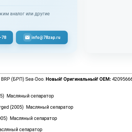
им аналог или другие
-78
info@78zap.ru
 BRP (БРП) Sea-Doo.
Новый! Оригинальный! OEM:
420956661
05) Масляный сепаратор
arged (2005) Масляный сепаратор
2005) Масляный сепаратор
Масляный сепаратор