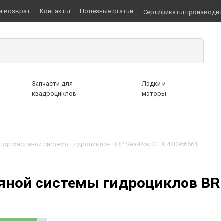
и возврат
Контакты
Полезные статьи
Сертификаты производи
Запчасти для
Лодки и
квадроциклов
моторы
тор масляной системы гидроциклов BRP Sea-Doo GTX 420956661
яной системы гидроциклов BR