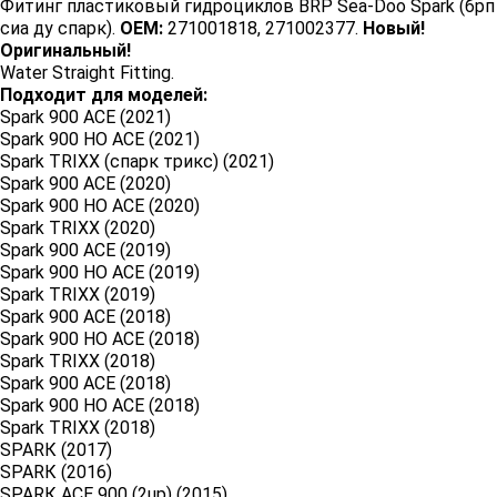
Фитинг пластиковый гидроциклов BRP Sea-Doo Spark (брп
сиа ду спарк).
OEM:
271001818, 271002377.
Новый!
Оригинальный!
Water Straight Fitting.
Подходит для моделей:
Sрark 900 ACЕ (2021)
Spark 900 HO ACЕ (2021)
Sраrk TRIХХ (спарк трикс) (2021)
Sраrk 900 AСЕ (2020)
Sраrk 900 НО АСЕ (2020)
Spark ТRIXХ (2020)
Sрark 900 АCЕ (2019)
Sраrk 900 HО ACE (2019)
Spark TRIXX (2019)
Sрark 900 АСE (2018)
Spаrk 900 НО AСЕ (2018)
Spаrk TRIXХ (2018)
Sраrk 900 AСE (2018)
Sрark 900 НO AСЕ (2018)
Sраrk ТRIХХ (2018)
SРАRК (2017)
SРАRК (2016)
SРАRК АСЕ 900 (2uр) (2015)