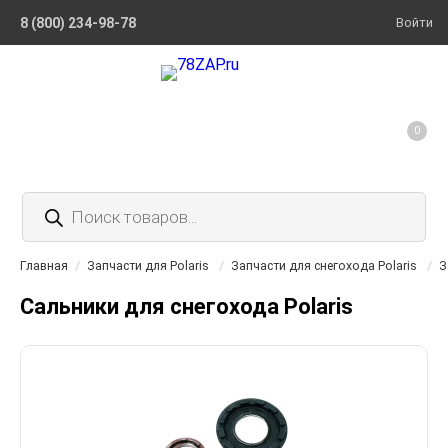
8 (800) 234-98-78
Войти
0
Поиск
товаров
Главная
/
Запчасти для Polaris
/
Запчасти для снегохода Polaris
/
З
Сальники для снегохода Polaris