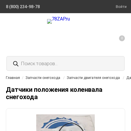
8 (800) 234-98-78
Войти
0
Поиск
товаров
Главная
/
Запчасти снегохода
/
Запчасти двигателя снегохода
/
Да
Датчики положения коленвала
снегохода