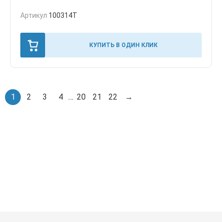
Артикул
100314T
КУПИТЬ В ОДИН КЛИК
1
2
3
4
…
20
21
22
→