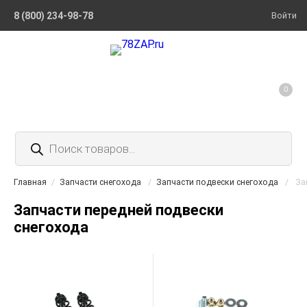
8 (800) 234-98-78
Войти
0
Поиск
товаров
Главная
/
Запчасти снегохода
/
Запчасти подвески снегохода
/
За
Запчасти передней подвески
снегохода