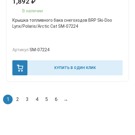
1,892
₽
В наличии
Крышка топливного бака снегоходов BRP Ski-Doo
Lynx/Polaris/Arctic Cat SM-07224
Артикул
SM-07224
КУПИТЬ В ОДИН КЛИК
1
2
3
4
5
6
→