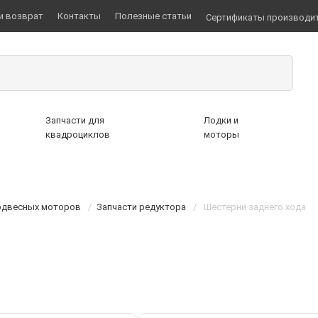
и возврат
Контакты
Полезные статьи
Сертификаты производи
Запчасти для
Лодки и
квадроциклов
моторы
подвесных моторов
/
Запчасти редуктора
/
Шестерни заднего хода