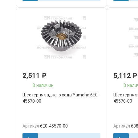
2,511
₽
5,112
₽
В наличии
В нали
Шестерня заднего хода Yamaha 6E0-
Шестерня з
45570-00
45570-00
Артикул
6E0-45570-00
Артикул
688