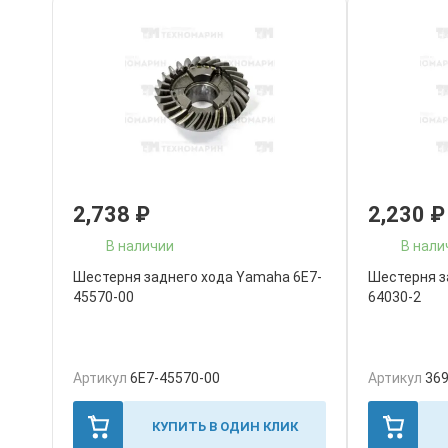
2,738
₽
2,230
₽
В наличии
В нали
Шестерня заднего хода Yamaha 6E7-
Шестерня з
45570-00
64030-2
Артикул
6E7-45570-00
Артикул
369
КУПИТЬ В ОДИН КЛИК