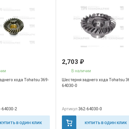
2,703
₽
чии
В наличии
аднего хода Tohatsu 369-
Шестерня заднего хода Tohatsu 3
64030-0
-64030-2
Артикул
362-64030-0
КУПИТЬ В ОДИН КЛИК
КУПИТЬ В ОДИН КЛИК