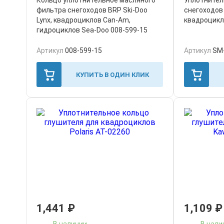
Кольцо уплотнительное масляного
Уплотнител
фильтра снегоходов BRP Ski-Doo
снегоходов 
Lynx, квадроциклов Can-Am,
квадроцикл
гидроциклов Sea-Doo 008-599-15
Артикул
008-599-15
Артикул
SM
КУПИТЬ В ОДИН КЛИК
1,441
₽
1,109
₽
В наличии
В нали