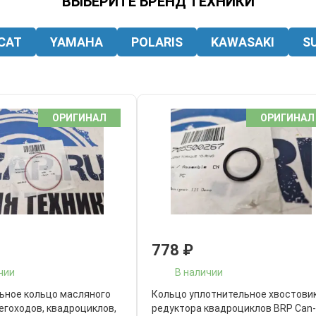
ВЫБЕРИТЕ БРЕНД ТЕХНИКИ
CAT
YAMAHA
POLARIS
KAWASAKI
S
ОРИГИНАЛ
ОРИГИНАЛ
778
₽
чии
В наличии
ьное кольцо масляного
Кольцо уплотнительное хвостови
егоходов, квадроциклов,
редуктора квадроциклов BRP Can-