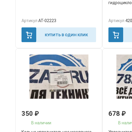
гидроцикло
Артикул
AT-02223
Артикул
42
КУПИТЬ В ОДИН КЛИК
350
₽
678
₽
В наличии
В нали