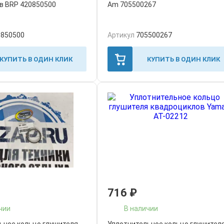
в BRP 420850500
Am 705500267
0850500
Артикул
705500267
КУПИТЬ В ОДИН КЛИК
КУПИТЬ В ОДИН КЛИК
716
₽
чии
В наличии