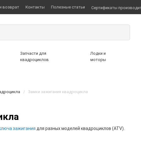
и возврат
Контакты
Полезные статьи
Сертификаты производи
Запчасти для
Лодки и
квадроциклов
моторы
адроцикла
/
Замки зажигания квадроцикла
икла
ключа зажигания
для разных моделей квадроциклов (ATV).