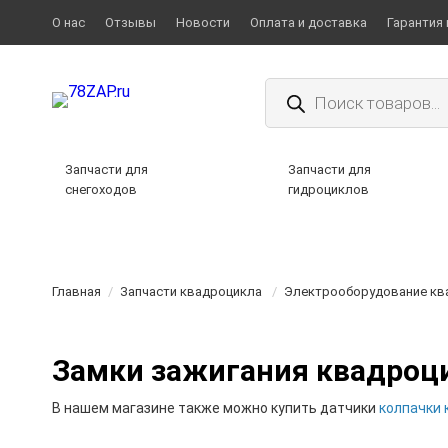
О нас
Отзывы
Новости
Оплата и доставка
Гарантия 
Поиск
товаров
Запчасти для
Запчасти для
снегоходов
гидроциклов
Главная
/
Запчасти квадроцикла
/
Электрооборудование кв
Замки зажигания квадроц
В нашем магазине также можно купить датчики
колпачки 