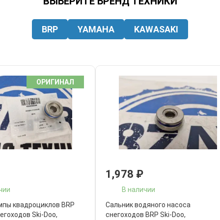
ВЫБЕРИТЕ БРЕНД ТЕХНИКИ
BRP
YAMAHA
KAWASAKI
ОРИГИНАЛ
1,978
₽
чии
В наличии
мпы квадроциклов BRP
Cальник водяного насоса
негоходов Ski-Doo,
снегоходов BRP Ski-Doo,