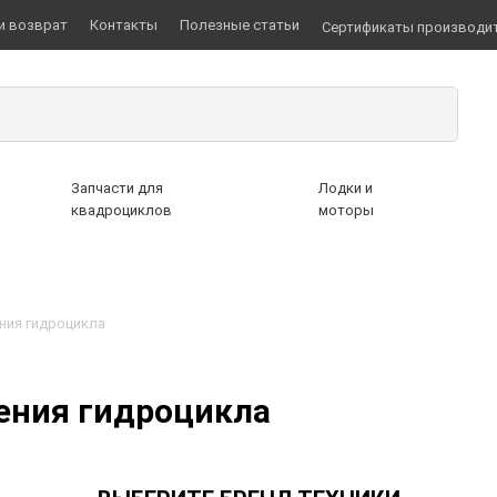
и возврат
Контакты
Полезные статьи
Сертификаты производи
Запчасти для
Лодки и
квадроциклов
моторы
ния гидроцикла
ения гидроцикла