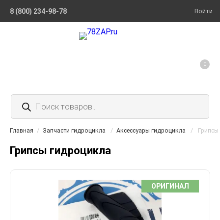
8 (800) 234-98-78
Войти
0
Поиск
товаров
Главная
/
Запчасти гидроцикла
/
Аксессуары гидроцикла
/
Грипсы
Грипсы гидроцикла
ОРИГИНАЛ