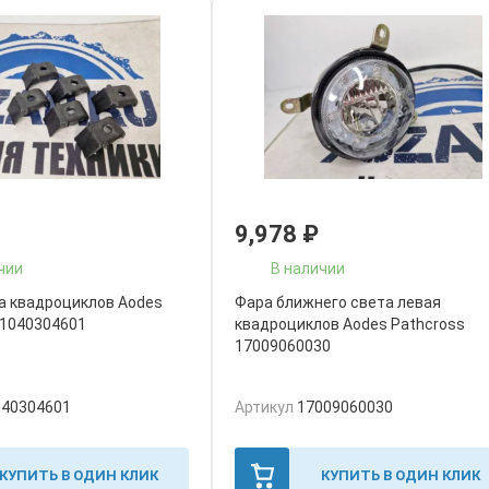
9,978
₽
чии
В наличии
ка квадрoциклов Aodes
Фара ближнего света левая
21040304601
квадроциклов Aodes Pathcross
17009060030
040304601
Артикул
17009060030
КУПИТЬ В ОДИН КЛИК
КУПИТЬ В ОДИН КЛИК