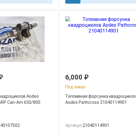
₽
6,000
₽
Под заказ
вадроциклов Aodes
Топливная форсунка квадроцикло
 BRP Can-Am 650/800
Aodes Pathcross 21040114901
040107502
Артикул
21040114901