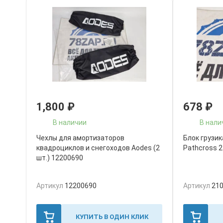
1,800
₽
678
₽
В наличии
В нали
Чехлы для амортизаторов
Блок грузи
квадроциклов и снегоходов Aodes (2
Pathcross 
шт.) 12200690
Артикул
12200690
Артикул
21
КУПИТЬ В ОДИН КЛИК