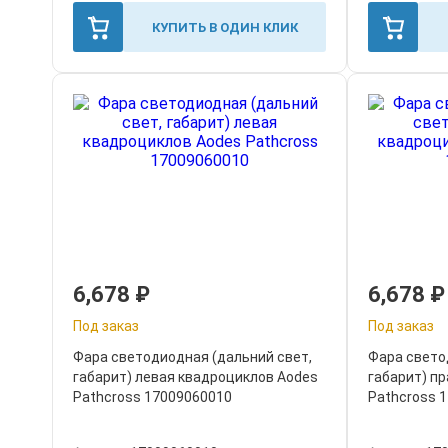
КУПИТЬ В ОДИН КЛИК
6,678
₽
6,678
₽
Под заказ
Под заказ
Фара светодиодная (дальний свет,
Фара свето
габарит) левая квадроциклов Aodes
габарит) п
Pathcross 17009060010
Pathcross 