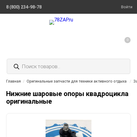
8 (800) 234-98-78
Войти
0
Поиск
товаров
Главная
/
Оригинальные запчасти для техники активного отдыха
/
З
Нижние шаровые опоры квадроцикла
оригинальные