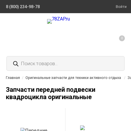
8 (800) 234-98-78
Войти
0
Поиск
товаров
Главная
/
Оригинальные запчасти для техники активного отдыха
/
З
Запчасти передней подвески
квадроцикла оригинальные