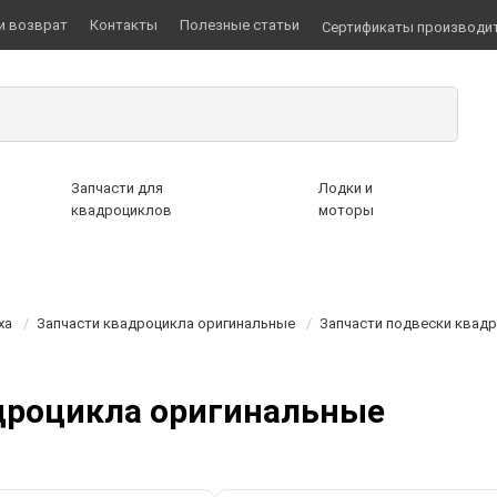
и возврат
Контакты
Полезные статьи
Сертификаты производи
Запчасти для
Лодки и
квадроциклов
моторы
ха
/
Запчасти квадроцикла оригинальные
/
Запчасти подвески квад
адроцикла оригинальные