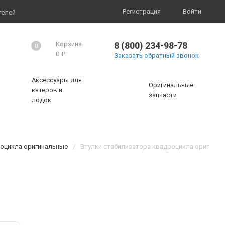
Регистрация
Войти
телей
8 (800) 234-98-78
Корзина
0
0
₽
Заказать обратный звонок
Аксессуары для
Оригинальные
катеров и
запчасти
лодок
роцикла оригинальные
/
Втулки стабилизатора квадроцикла оригинал