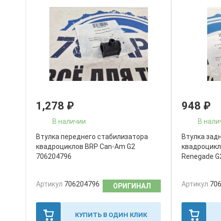
1,278
₽
948
₽
В наличии
В нали
Втулка переднего стабилизатора
Втулка зад
квадроциклов BRP Can-Am G2
квадроцикл
706204796
Renegade G
Артикул
706204796
Артикул
70
ОРИГИНАЛ
КУПИТЬ В ОДИН КЛИК