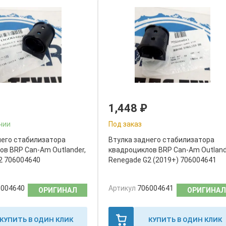
1,448
₽
чии
Под заказ
него стабилизатора
Втулка заднего стабилизатора
ов BRP Can-Am Outlander,
квадроциклов BRP Can-Am Outland
2 706004640
Renegade G2 (2019+) 706004641
6004640
Артикул
706004641
ОРИГИНАЛ
ОРИГИНАЛ
КУПИТЬ В ОДИН КЛИК
КУПИТЬ В ОДИН КЛИК