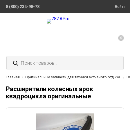
8 (800) 234-98-78
Войти
0
Поиск
товаров
Главная
/
Оригинальные запчасти для техники активного отдыха
/
З
Расширители колесных арок
квадроцикла оригинальные