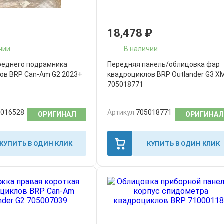
18,478
₽
чии
В наличии
реднего подрамника
Передняя панель/облицовка фар
ов BRP Can-Am G2 2023+
квадроциклов BRP Outlander G3 X
705018771
5016528
Артикул
705018771
ОРИГИНАЛ
ОРИГИНАЛ
КУПИТЬ В ОДИН КЛИК
КУПИТЬ В ОДИН КЛИК