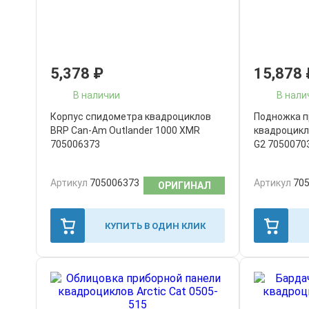
5,378
₽
15,878
В наличии
В нали
Корпус спидометра квадроциклов
Подножка п
BRP Can-Am Outlander 1000 XMR
квадроцикл
705006373
G2 7050070
Артикул
705006373
Артикул
70
ОРИГИНАЛ
КУПИТЬ В ОДИН КЛИК