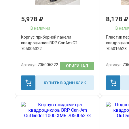
5,978
₽
8,178
₽
В наличии
В нали
Корпус приборной панели
Пластик пе
квадроциклов BRP CanAm G2
квадроцикл
705006322
705016528
Артикул
705006322
Артикул
70
ОРИГИНАЛ
КУПИТЬ В ОДИН КЛИК