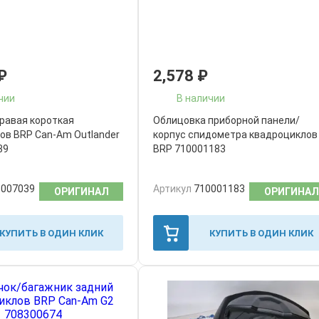
₽
2,578
₽
чии
В наличии
равая короткая
Облицовка приборной панели/
ов BRP Can-Am Outlander
корпус спидометра квадроциклов
39
BRP 710001183
5007039
Артикул
710001183
ОРИГИНАЛ
ОРИГИНАЛ
КУПИТЬ В ОДИН КЛИК
КУПИТЬ В ОДИН КЛИК