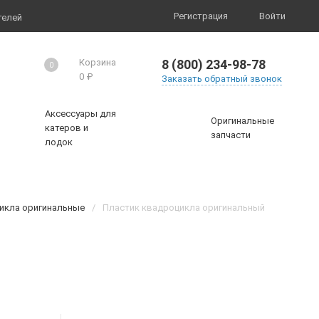
Регистрация
Войти
телей
8 (800) 234-98-78
Корзина
0
0
₽
Заказать обратный звонок
Аксессуары для
Оригинальные
катеров и
запчасти
лодок
цикла оригинальные
/
Пластик квадроцикла оригинальный