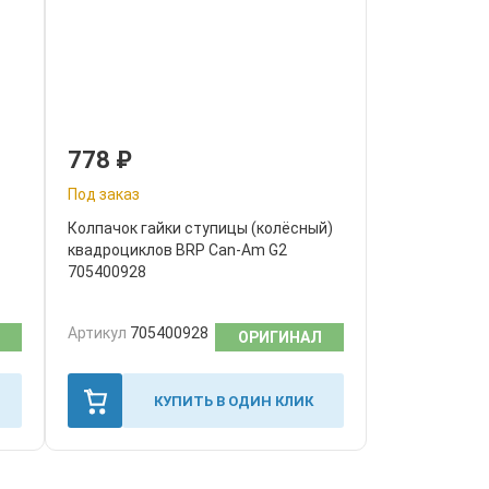
778
₽
Под заказ
Колпачок гайки ступицы (колёсный)
квадроциклов BRP Can-Am G2
705400928
Артикул
705400928
ОРИГИНАЛ
КУПИТЬ В ОДИН КЛИК