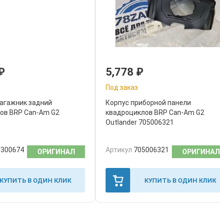
₽
5,778
₽
Под заказ
агажник задний
Корпус приборной панели
ов BRP Can-Am G2
квадроциклов BRP Can-Am G2
Outlander 705006321
8300674
Артикул
705006321
ОРИГИНАЛ
ОРИГИНАЛ
КУПИТЬ В ОДИН КЛИК
КУПИТЬ В ОДИН КЛИК