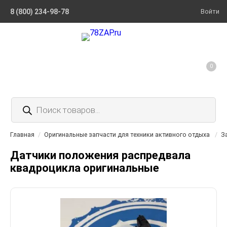
8 (800) 234-98-78
Войти
0
Поиск
товаров
Главная
/
Оригинальные запчасти для техники активного отдыха
/
З
Датчики положения распредвала
квадроцикла оригинальные