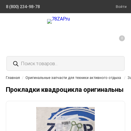
8 (800) 234-98-78
Войти
0
Поиск
товаров
Главная
/
Оригинальные запчасти для техники активного отдыха
/
З
Прокладки квадроцикла оригинальны