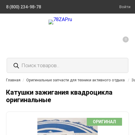
8 (800) 234-98-78
Войти
0
Поиск
товаров
Главная
/
Оригинальные запчасти для техники активного отдыха
/
З
Катушки зажигания квадроцикла
оригинальные
ОРИГИНАЛ