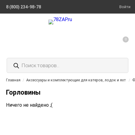
8 (800) 234-98-78
Войти
0
Поиск
товаров
Главная
/
Аксессуары и комплектующие для катеров, лодок и яхт
/
Ф
Горловины
Ничего не найдено ;(